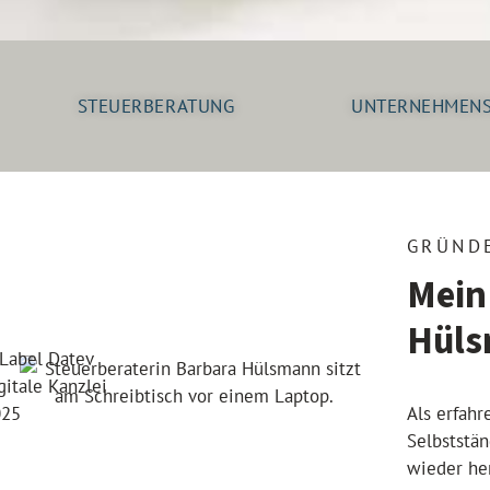
STEUERBERATUNG
UNTERNEHMEN
GRÜND
Mein
Hül
Als erfah
Selbststän
wieder he