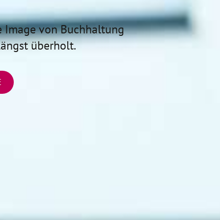
e Image von Buchhaltung
längst überholt.
E